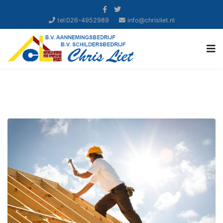
tel:026-4952989
info@chrisliet.nl