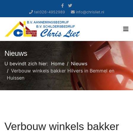
tel:026-4952989
info@chrisliet.nl
Nieuws
U bevindt zich hier:
Home
Nieuws
Verbouw winkels bakker Hilvers in Bemmel en
Huissen
Verbouw winkels bakker