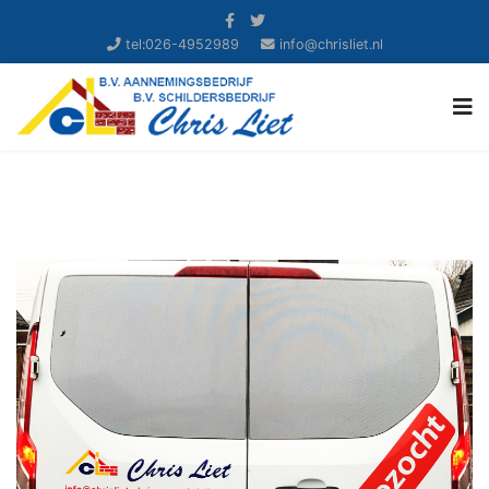
tel:026-4952989
info@chrisliet.nl